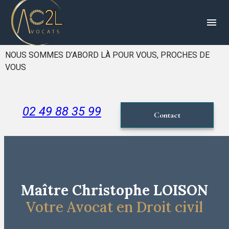
Panneau de gestion des cookies
menu
NOUS SOMMES D’ABORD LÀ POUR VOUS, PROCHES DE
VOUS
02 49 88 35 99
Contact
Maître Christophe LOISON
Votre Avocat en Droit civil