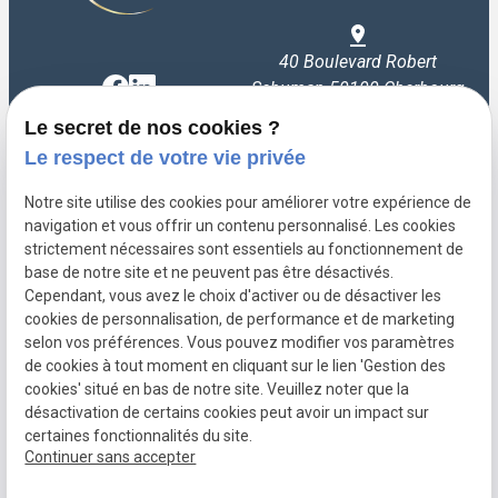
40 Boulevard Robert
Schuman 50100 Cherbourg
Le secret de nos cookies ?
Le respect de votre vie privée
23 rue Tourville 50200 Coutances
Notre site utilise des cookies pour améliorer votre expérience de
navigation et vous offrir un contenu personnalisé. Les cookies
strictement nécessaires sont essentiels au fonctionnement de
7 Rue de Weleat 50700 Valognes
base de notre site et ne peuvent pas être désactivés.
Cependant, vous avez le choix d'activer ou de désactiver les
cookies de personnalisation, de performance et de marketing
selon vos préférences. Vous pouvez modifier vos paramètres
de cookies à tout moment en cliquant sur le lien 'Gestion des
Mentions
Politique de
Gestion
Plan du
cookies' situé en bas de notre site. Veuillez noter que la
légales
confidentialité
des
site
désactivation de certains cookies peut avoir un impact sur
cookies
certaines fonctionnalités du site.
Siret :
83399405600012
Continuer sans accepter