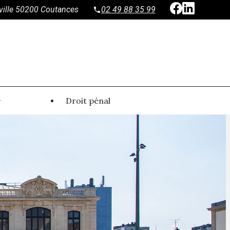
ville 50200 Coutances
02 49 88 35 99
Droit pénal